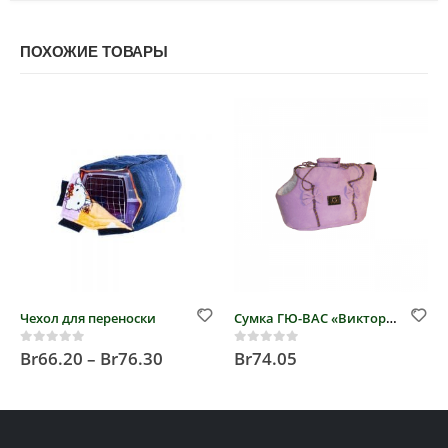
ПОХОЖИЕ ТОВАРЫ
Чехол для переноски
Сумка ГЮ-ВАС «Виктория»
Br
66.20
–
Br
76.30
Br
74.05
0
out of 5
0
out of 5