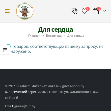
0
Для сердца
Главная
»
Ветаптека
»
Для сердца
Товаров, соответствующих вашему запросу, не
обнаружено.
ЧТУП "ГЮ-ВАС". Интернет магазин guvas-shop.by
Юридический адрес:
220073 г. Минск, ул. Ольшевского, д.20,
каб.38 б
Email:
guvas@tut.by