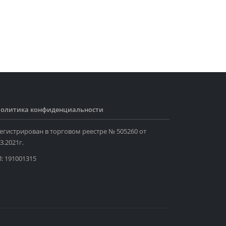
олитика конфиденциальности
егистрирован в торговом реестре № 505260 от
3.2021г.
: 191001315