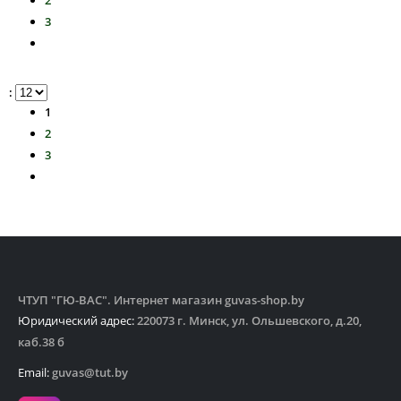
2
3
:
1
2
3
ЧТУП "ГЮ-ВАС". Интернет магазин guvas-shop.by
Юридический адрес:
220073 г. Минск, ул. Ольшевского, д.20,
каб.38 б
Email:
guvas@tut.by