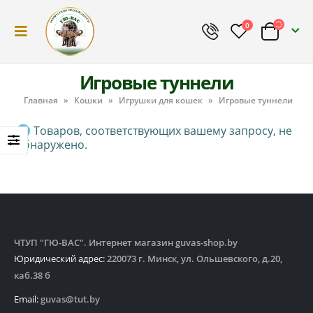
0
Игровые туннели
Главная
»
Кошки
»
Игрушки для кошек
»
Игровые туннели
Товаров, соответствующих вашему запросу, не
обнаружено.
ЧТУП "ГЮ-ВАС". Интернет магазин guvas-shop.by
Юридический адрес:
220073 г. Минск, ул. Ольшевского, д.20,
каб.38 б
Email:
guvas@tut.by