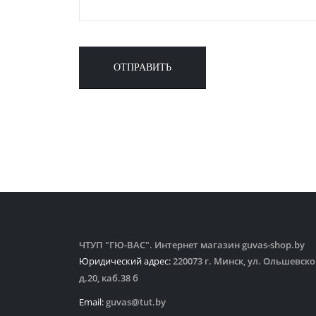
ЧТУП "ГЮ-ВАС". Интернет магазин guvas-shop.by
Юридический адрес:
220073 г. Минск, ул. Ольшевско
д.20, каб.38 б
Email:
guvas@tut.by