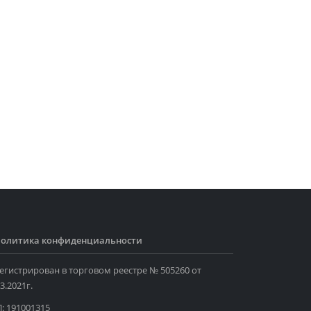
олитика конфиденциальности
егистрирован в торговом реестре № 505260 от
3.2021г.
: 191001315