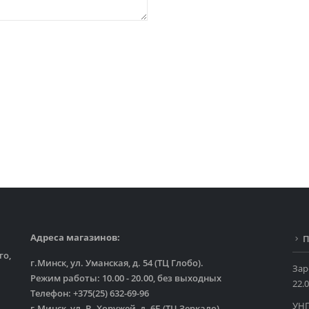
Адреса магазинов:
П
го,
г.Минск, ул. Уманская, д. 54 (ТЦ Глобо).
Зар
Режим работы: 10.00 - 20.00, без выходных
22.0
Телефон: +375(25) 632-69-96
УНП
г.Минск, ул. В. Хоружей, д. 6Б (ТЦ Зеркало).