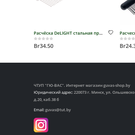
Расчёска DeLIGHT стальная проф.с удл.зуб,хром.покрытие, 19см, 23/39 зубьев 32мм
0
out of 5
0
out 
Br
34.50
Br
24.
ЧТУП "ГЮ-ВАС". Интернет магазин guvas-shop.by
Юридический адрес:
220073 г. Минск, ул. Ольшевско
д.20, каб.38 б
Email:
guvas@tut.by