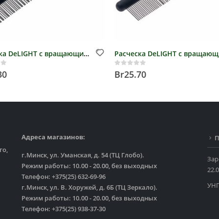
Расческа DeLIGHT с вращающимися 37 зубьев, 18 мм.
of 5
0
out of 5
30
Br
25.70
Адреса магазинов:
П
го,
г.Минск, ул. Уманская, д. 54 (ТЦ Глобо).
Зар
Режим работы: 10.00 - 20.00, без выходных
22.0
Телефон: +375(25) 632-69-96
УНП
г.Минск, ул. В. Хоружей, д. 6Б (ТЦ Зеркало).
Режим работы: 10.00 - 20.00, без выходных
Телефон: +375(25) 938-37-30