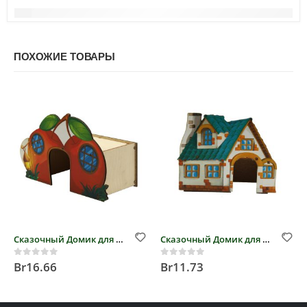
ПОХОЖИЕ ТОВАРЫ
Сказочный Домик для грызуна «ВИШЕНКИ»
Сказочный Домик для грызуна «ИЗБУШКА»
Br
16.66
Br
11.73
0
out of 5
0
out of 5