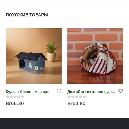
ПОХОЖИЕ ТОВАРЫ
Будка с боковым входом №3, бязь
Дом «Бинго» хлопок, для кошек и собак
Br
66.30
Br
64.80
0
out of 5
0
out of 5