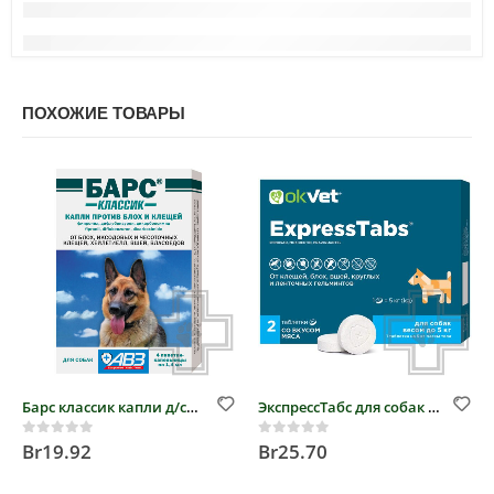
ПОХОЖИЕ ТОВАРЫ
Барс классик капли д/собак против блох и клещей
ЭкспрессТабс для собак от 0,2кг до 5кг
Br
19.92
Br
25.70
0
out of 5
0
out of 5