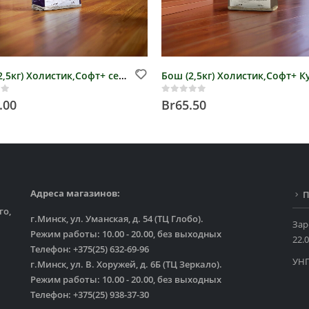
Бош (12,5кг) Холистик,Софт+ сеньор Коза с Картофелем, арт. 50590125
of 5
0
out of 5
.00
Br
65.50
Адреса магазинов:
П
го,
г.Минск, ул. Уманская, д. 54 (ТЦ Глобо).
Зар
Режим работы: 10.00 - 20.00, без выходных
22.0
Телефон: +375(25) 632-69-96
УНП
г.Минск, ул. В. Хоружей, д. 6Б (ТЦ Зеркало).
Режим работы: 10.00 - 20.00, без выходных
Телефон: +375(25) 938-37-30