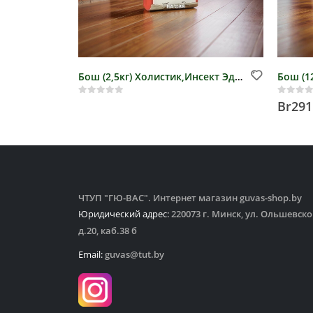
Бош (2,5кг) Холистик,Инсект Эдалт Тапиока с Яблоком, арт. 5894125
0
out of 5
0
out 
Br
291
ЧТУП "ГЮ-ВАС". Интернет магазин guvas-shop.by
Юридический адрес:
220073 г. Минск, ул. Ольшевско
д.20, каб.38 б
Email:
guvas@tut.by