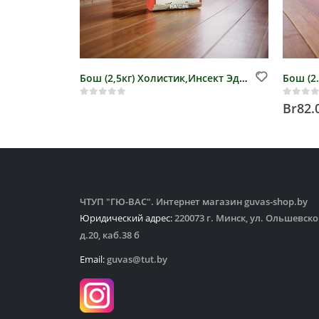
Бош (2,5кг) Холистик,Инсект Эдалт Тапиока с Яблоком, арт. 5894125
0
out of 5
0
out 
Br
82.
ЧТУП "ГЮ-ВАС". Интернет магазин guvas-shop.by
Юридический адрес:
220073 г. Минск, ул. Ольшевско
д.20, каб.38 б
Email:
guvas@tut.by