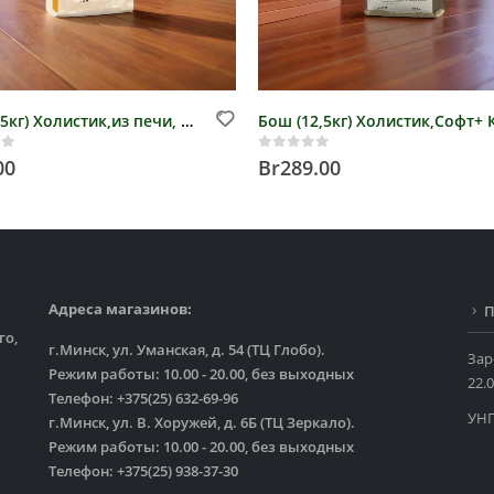
Бош (2.5кг) Холистик,из печи, Оувен Бейкд Говядина, арт. 3395025
of 5
0
out of 5
00
Br
289.00
Адреса магазинов:
П
го,
г.Минск, ул. Уманская, д. 54 (ТЦ Глобо).
Зар
Режим работы: 10.00 - 20.00, без выходных
22.0
Телефон: +375(25) 632-69-96
УНП
г.Минск, ул. В. Хоружей, д. 6Б (ТЦ Зеркало).
Режим работы: 10.00 - 20.00, без выходных
Телефон: +375(25) 938-37-30