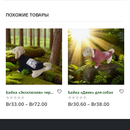
ПОХОЖИЕ ТОВАРЫ
Байка «Эксклюзив» черная для собак
Байка «Джек» для собак
Br
33.00
–
Br
72.00
Br
30.60
–
Br
38.00
0
out of 5
0
out of 5