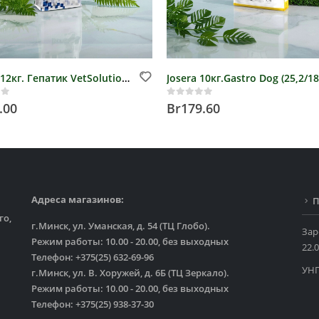
Monge 12кг. Гепатик VetSolution Dog Hepatic для собак при заболеваниях печени
of 5
0
out of 5
.00
Br
179.60
Адреса магазинов:
П
го,
г.Минск, ул. Уманская, д. 54 (ТЦ Глобо).
Зар
Режим работы: 10.00 - 20.00, без выходных
22.0
Телефон: +375(25) 632-69-96
УНП
г.Минск, ул. В. Хоружей, д. 6Б (ТЦ Зеркало).
Режим работы: 10.00 - 20.00, без выходных
Телефон: +375(25) 938-37-30