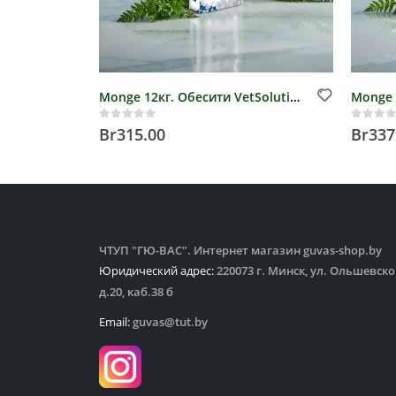
Monge 12кг. Обесити VetSolution Dog Obesity д/собак (избыточный вес)
0
out of 5
0
out 
Br
315.00
Br
337
ЧТУП "ГЮ-ВАС". Интернет магазин guvas-shop.by
Юридический адрес:
220073 г. Минск, ул. Ольшевско
д.20, каб.38 б
Email:
guvas@tut.by