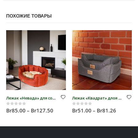
ПОХОЖИЕ ТОВАРЫ
Лежак «Невада» для собак
Лежак «Квадрат» длоя кошек и собак из мебельной ткани
Br
85.00
–
Br
127.50
Br
51.00
–
Br
81.26
0
out of 5
0
out of 5